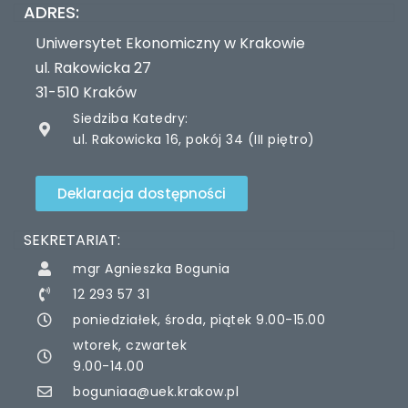
ADRES:
Uniwersytet Ekonomiczny w Krakowie
ul. Rakowicka 27
31-510 Kraków
Siedziba Katedry:
ul. Rakowicka 16, pokój 34 (III piętro)
Deklaracja dostępności
SEKRETARIAT:
mgr Agnieszka Bogunia
12 293 57 31
poniedziałek, środa, piątek 9.00-15.00
wtorek, czwartek
9.00-14.00
boguniaa@uek.krakow.pl