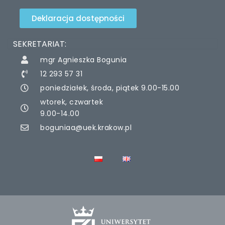
Deklaracja dostępności
SEKRETARIAT:
mgr Agnieszka Bogunia
12 293 57 31
poniedziałek, środa, piątek 9.00-15.00
wtorek, czwartek
9.00-14.00
boguniaa@uek.krakow.pl