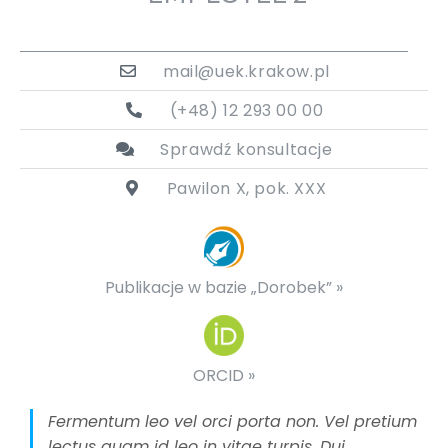
mail@uek.krakow.pl
(+48) 12 293 00 00
Sprawdź konsultacje
Pawilon X, pok. XXX
Publikacje w bazie „Dorobek” »
ORCID »
Fermentum leo vel orci porta non. Vel pretium
lectus quam id leo in vitae turpis. Dui