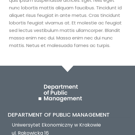
quis ipsum suspendisse ultrices. Eget felis eget
nunc lobortis mattis aliquam faucibus. Tincidunt id
aliquet risus feugiat in ante metus. Cras tincidunt
lobortis feugiat vivamus at. Et molestie ac feugiat
sed lectus vestibulum mattis ullamcorper. Blandit
massa enim nec dui. Massa enim nec dui nunc
mattis. Netus et malesuada fames ac turpis.
DEPARTMENT OF PUBLIC MANAGEMENT
Uniwersytet Ekonomiczny w Krakowie
ul. Rakowicka 16