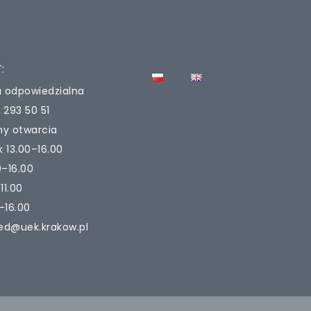
:
 odpowiedzialna
 293 50 51
ny otwarcia
k 13.00–16.00
0–16.00
11.00
–16.00
ed@uek.krakow.pl