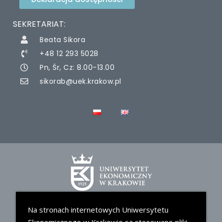
SEKRETARIAT:
Beata Sikora
+48 12 293 5028
Pn, Śr, Cz: 8.00-13.00
sikorab@uek.krakow.pl
Na stronach internetowych Uniwersytetu