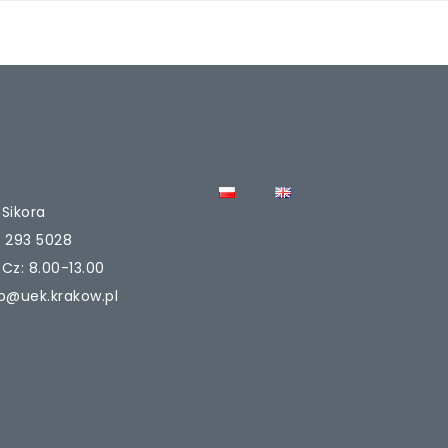
Sikora
2 293 5028
, Cz: 8.00-13.00
ab@uek.krakow.pl