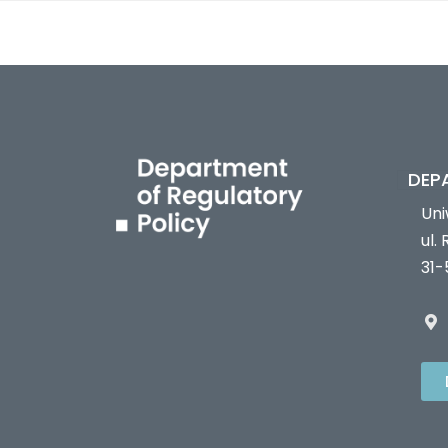
DEP
Uni
ul.
31-