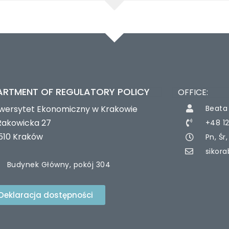
ARTMENT OF REGULATORY POLICY
OFFICE:
wersytet Ekonomiczny w Krakowie
Beata 
 Rakowicka 27
+48 1
510 Kraków
Pn, Śr
sikor
Budynek Główny, pokój 304
Deklaracja dostępności