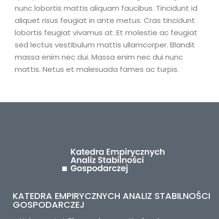
nunc lobortis mattis aliquam faucibus. Tincidunt id
aliquet risus feugiat in ante metus. Cras tincidunt
lobortis feugiat vivamus at. Et molestie ac feugiat
sed lectus vestibulum mattis ullamcorper. Blandit
massa enim nec dui. Massa enim nec dui nunc
mattis. Netus et malesuada fames ac turpis.
KATEDRA EMPIRYCZNYCH ANALIZ STABILNOŚCI
GOSPODARCZEJ