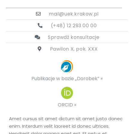
mail@uek.krakow.pl
(+48) 12 293 00 00
Sprawdź konsultacje
Pawilon X, pok. XXX
Publikacje w bazie „Dorobek” »
ORCID »
Amet cursus sit amet dictum sit amet justo donec
enim. Interdum velit laoreet id donec ultrices.
Hendrerit dolor magna eget est. Et netus et